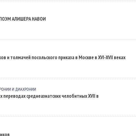
ПОЭМ АЛИШЕРА НАВОИ
и толмачей посольского приказа в Москве в XVI-XVII веках
ХРОНИИ И ДИАХРОНИИ
х переводах среднеазиатских челобитных XVII в
чиков