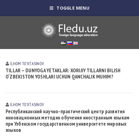
TOGGLE MENU
ILHOM TOʼXTАSINOV
TILLAR — DUNYOGA YETAKLAR: XORIJIY TILLARNI BILISH
O‘ZBEKISTON YOSHLARI UCHUN QANCHALIK MUHIM?
ILHOM TOʼXTАSINOV
Республиканский научно-практический центр развития
инновационных методик обучения иностранным языкам
при Узбекском государственном университете мировых
языков