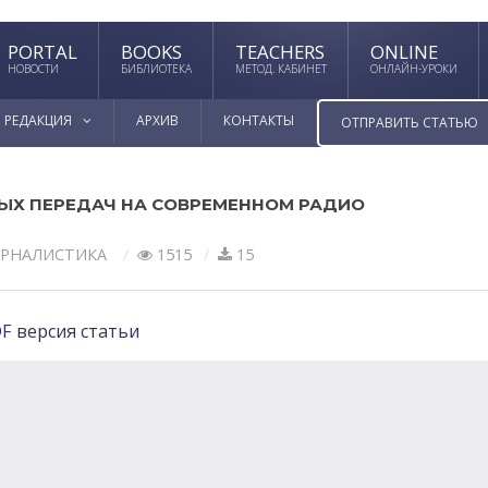
PORTAL
BOOKS
TEACHERS
ONLINE
НОВОСТИ
БИБЛИОТЕКА
МЕТОД. КАБИНЕТ
ОНЛАЙН-УРОКИ
РЕДАКЦИЯ
АРХИВ
КОНТАКТЫ
ОТПРАВИТЬ СТАТЬЮ
Х ПЕРЕДАЧ НА СОВРЕМЕННОМ РАДИО
РНАЛИСТИКА
1515
15
F версия статьи