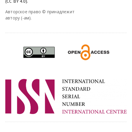
(CC BY 4.0).
Авторское право © принадлежит
автору (-ам).