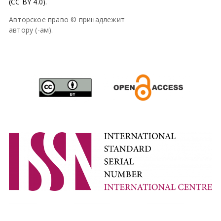
(CC BY 4.0).
Авторское право © принадлежит
автору (-ам).