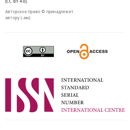
(CC BY 4.0).
Авторское право © принадлежит
автору (-ам).