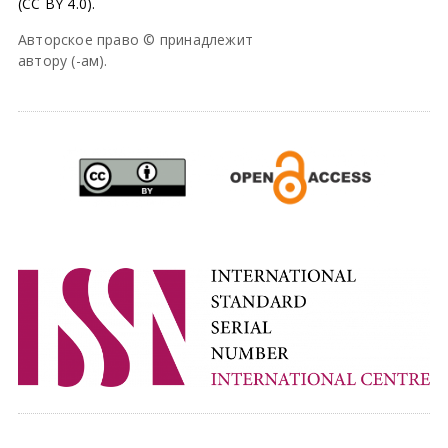
(CC BY 4.0).
Авторское право © принадлежит
автору (-ам).