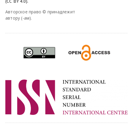
(CC BY 4.0).
Авторское право © принадлежит
автору (-ам).