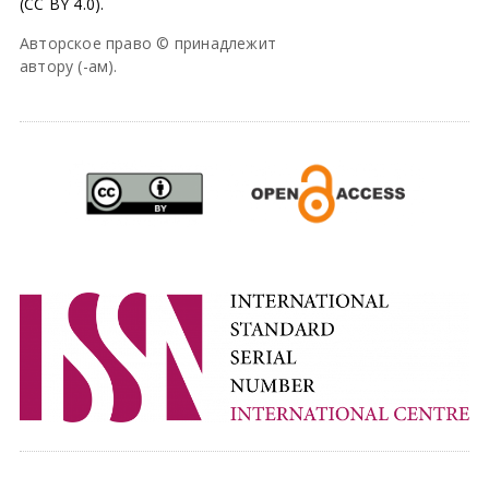
(CC BY 4.0).
Авторское право © принадлежит
автору (-ам).