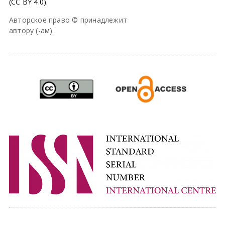
(CC BY 4.0).
Авторское право © принадлежит
автору (-ам).