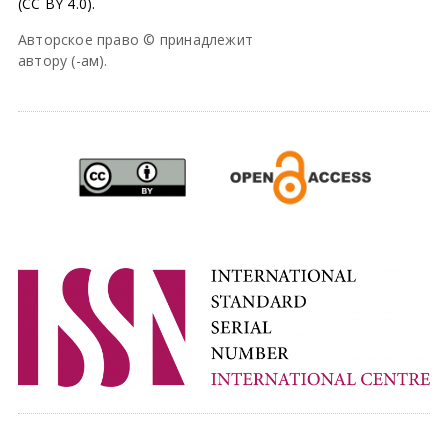
(CC BY 4.0).
Авторское право © принадлежит
автору (-ам).