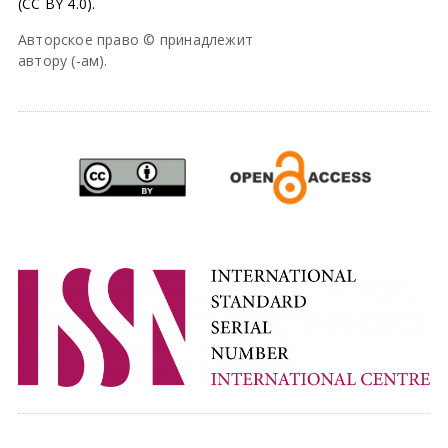
(CC BY 4.0).
Авторское право © принадлежит
автору (-ам).