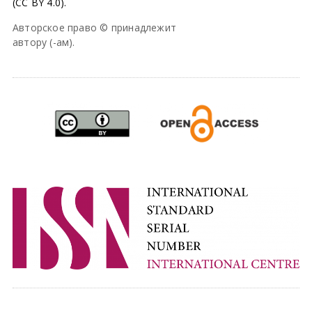
(CC BY 4.0).
Авторское право © принадлежит
автору (-ам).