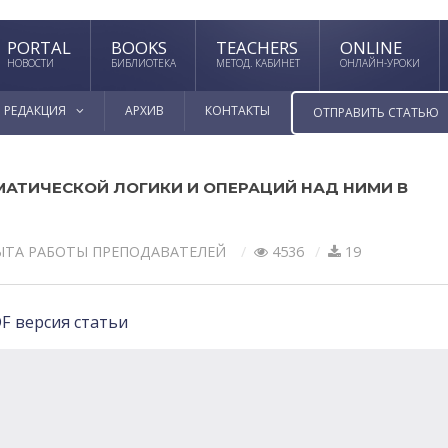
PORTAL
BOOKS
TEACHERS
ONLINE
НОВОСТИ
БИБЛИОТЕКА
МЕТОД. КАБИНЕТ
ОНЛАЙН-УРОКИ
РЕДАКЦИЯ
АРХИВ
КОНТАКТЫ
ОТПРАВИТЬ СТАТЬЮ
АТИЧЕСКОЙ ЛОГИКИ И ОПЕРАЦИЙ НАД НИМИ В
ЫТА РАБОТЫ ПРЕПОДАВАТЕЛЕЙ
4536
19
F версия статьи