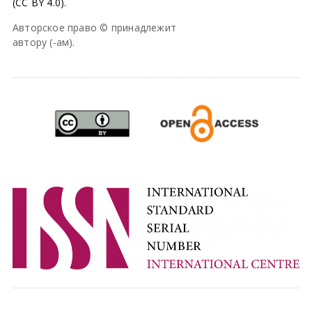
(CC BY 4.0).
Авторское право © принадлежит
автору (-ам).