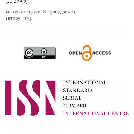
(CC BY 4.0).
Авторское право © принадлежит
автору (-ам).