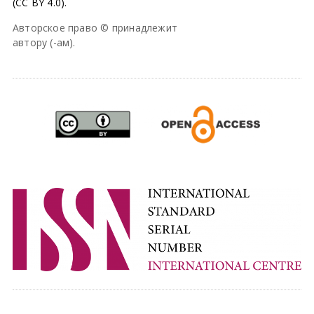
(CC BY 4.0).
Авторское право © принадлежит
автору (-ам).