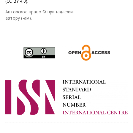
(CC BY 4.0).
Авторское право © принадлежит
автору (-ам).