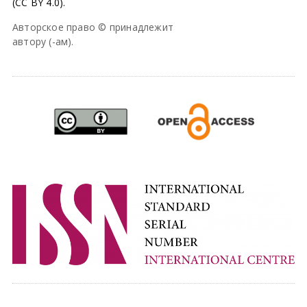
(CC BY 4.0).
Авторское право © принадлежит
автору (-ам).