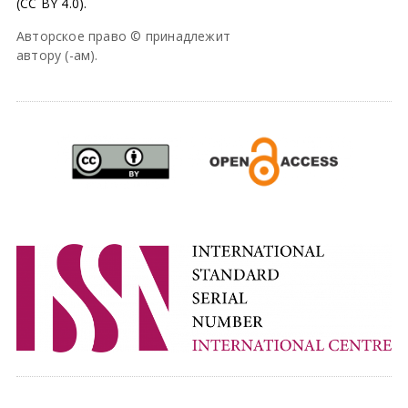
(CC BY 4.0).
Авторское право © принадлежит
автору (-ам).