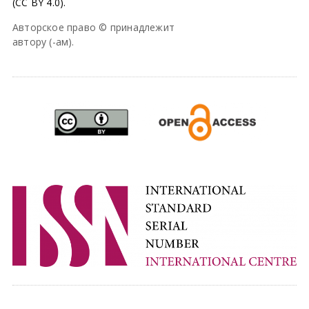
(CC BY 4.0).
Авторское право © принадлежит
автору (-ам).