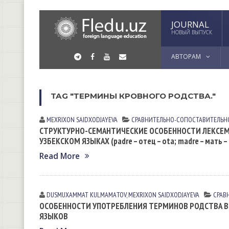
JOURNAL
НОВЫЙ ВЫПУСК
АВТОРАМ
TAG "ТЕРМИНЫ КРОВНОГО РОДСТВА."
MEXRIXON SAIDXODJAYEVA
СРАВНИТЕЛЬНО-СОПОСТАВИТЕЛЬН
СТРУКТУРНО-СЕМАНТИЧЕСКИЕ ОСОБЕННОСТИ ЛЕКСЕМ,
УЗБЕКСКОМ ЯЗЫКАХ (padre – отец – ota; madre – мать –
Read More
DUSMUXAMMAT KULMАMАTOV
,
MEXRIXON SAIDXODJAYEVA
СРАВ
ОСОБЕННОСТИ УПОТРЕБЛЕНИЯ ТЕРМИНОВ РОДСТВА В 
ЯЗЫКОВ