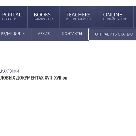
PORTAL
BOOKS
TEACHERS
ONLINE
НОВОСТИ
БИБЛИОТЕКА
МЕТОД. КАБИНЕТ
ОНЛАЙН-УРОКИ
РЕДАКЦИЯ
АРХИВ
КОНТАКТЫ
ОТПРАВИТЬ СТАТЬЮ
 ДИАХРОНИИ
ОВЫХ ДОКУМЕНТАХ XVII–XVIIIвв