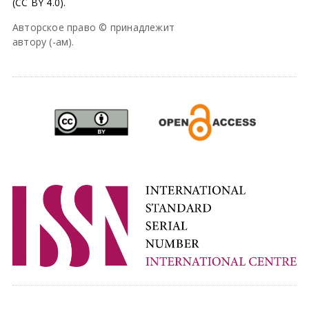
(CC BY 4.0).
Авторское право © принадлежит
автору (-ам).