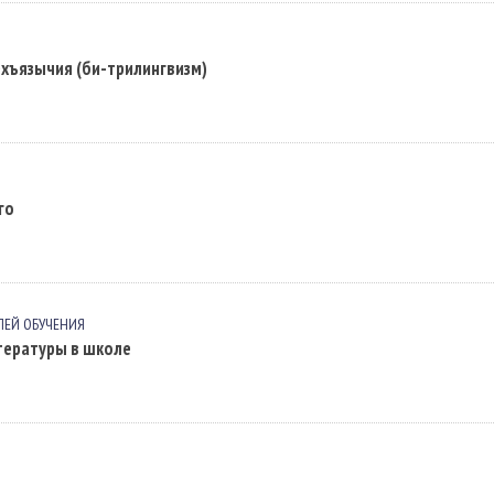
хъязычия (би-трилингвизм)
го
ЛЕЙ ОБУЧЕНИЯ
тературы в школе