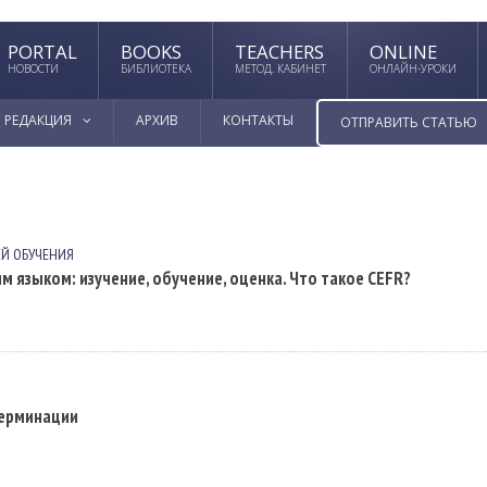
PORTAL
BOOKS
TEACHERS
ONLINE
НОВОСТИ
БИБЛИОТЕКА
МЕТОД. КАБИНЕТ
ОНЛАЙН-УРОКИ
РЕДАКЦИЯ
АРХИВ
КОНТАКТЫ
ОТПРАВИТЬ СТАТЬЮ
ЕЙ ОБУЧЕНИЯ
языком: изучение, обучение, оценка. Что такое CEFR?
терминации