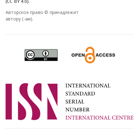
(CC BY 4.0).
Авторское право © принадлежит
автору (-ам).