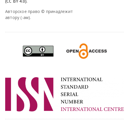
(CC BY 4.0).
Авторское право © принадлежит
автору (-ам).