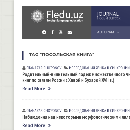
JOURNAL
НОВЫЙ ВЫПУСК
АВТОРАМ
TAG "ПОСОЛЬСКАЯ КНИГА"
OTANAZAR CHOʼPONOV
ИССЛЕДОВАНИЯ ЯЗЫКА В СИНХРОНИИ
Родительный-винительный падеж множественного чис
книг по связям России с Хивой и Бухарой XVII в.)
Read More
OTANAZAR CHOʼPONOV
ИССЛЕДОВАНИЯ ЯЗЫКА В СИНХРОНИИ
Наблюдения над некоторыми морфологическими явлени
Read More