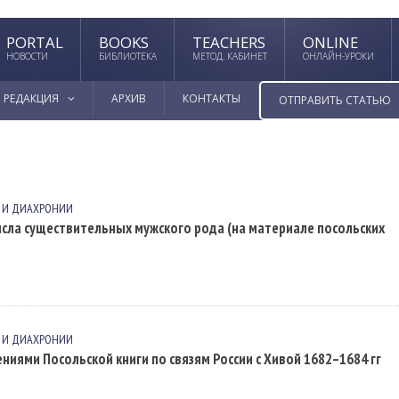
PORTAL
BOOKS
TEACHERS
ONLINE
НОВОСТИ
БИБЛИОТЕКА
МЕТОД. КАБИНЕТ
ОНЛАЙН-УРОКИ
РЕДАКЦИЯ
АРХИВ
КОНТАКТЫ
ОТПРАВИТЬ СТАТЬЮ
 И ДИАХРОНИИ
ла существительных мужского рода (на материале посольских
 И ДИАХРОНИИ
ями Посольской книги по связям России с Хивой 1682–1684 гг