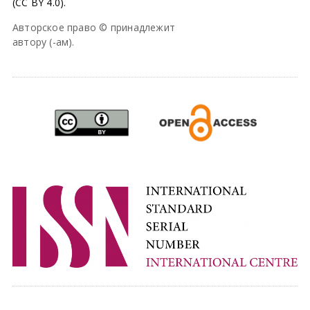
(CC BY 4.0).
Авторское право © принадлежит
автору (-ам).