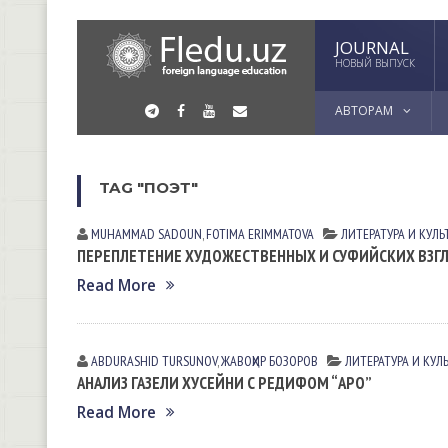
JOURNAL
НОВЫЙ ВЫПУСК
АВТОРАМ
TAG "ПОЭТ"
MUHAMMAD SADOUN
,
FOTIMA ERIMMATOVA
ЛИТЕРАТУРА И КУЛЬ
ПЕРЕПЛЕТЕНИЕ ХУДОЖЕСТВЕННЫХ И СУФИЙСКИХ ВЗГЛ
Read More
ABDURASHID TURSUNOV
,
ЖАВОҲИР БОЗОРОВ
ЛИТЕРАТУРА И КУЛ
АНАЛИЗ ГАЗЕЛИ ХУСЕЙНИ С РЕДИФОМ “АРО”
Read More