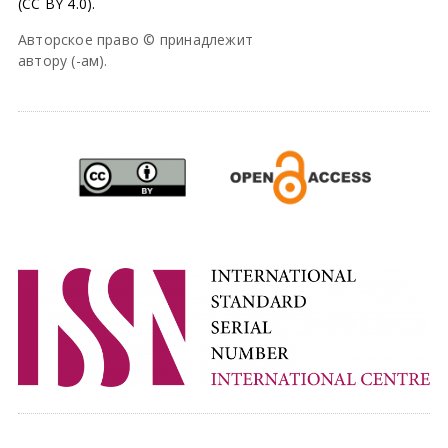
(CC BY 4.0).
Авторское право © принадлежит
автору (-ам).