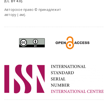
(CC BY 4.0).
Авторское право © принадлежит
автору (-ам).