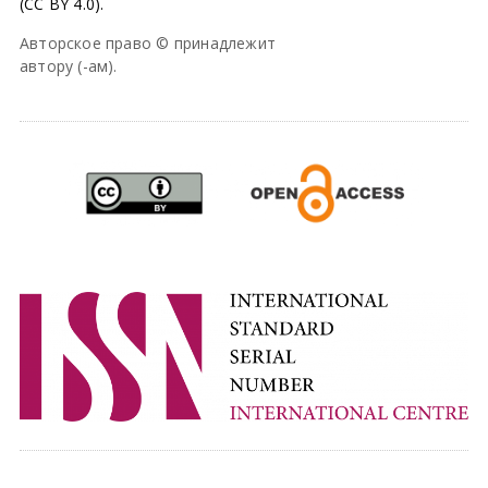
(CC BY 4.0).
Авторское право © принадлежит
автору (-ам).