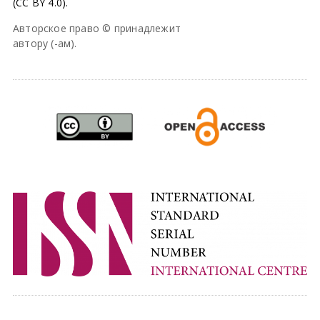
(CC BY 4.0).
Авторское право © принадлежит
автору (-ам).