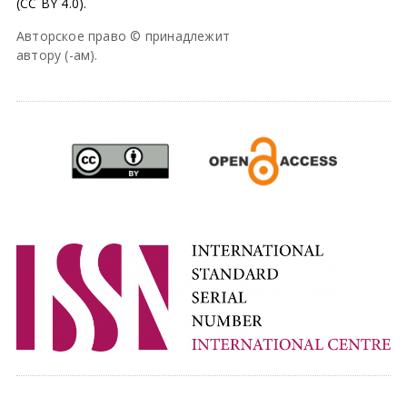
(CC BY 4.0).
Авторское право © принадлежит
автору (-ам).