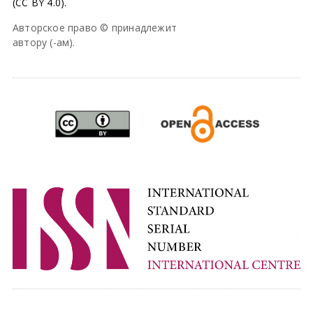
(CC BY 4.0).
Авторское право © принадлежит
автору (-ам).