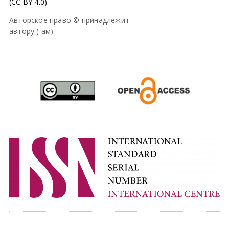
(CC BY 4.0).
Авторское право © принадлежит
автору (-ам).