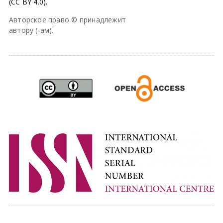
(CC BY 4.0).
Авторское право © принадлежит
автору (-ам).