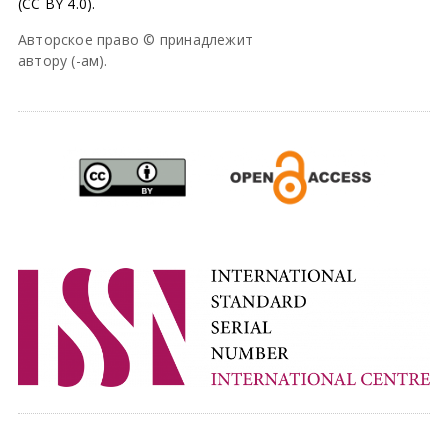
(CC BY 4.0).
Авторское право © принадлежит
автору (-ам).