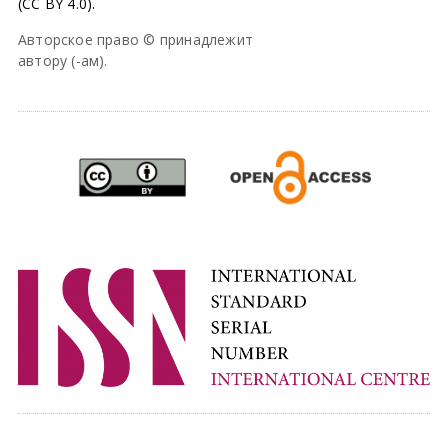
(CC BY 4.0).
Авторское право © принадлежит
автору (-ам).