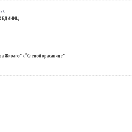
ЫКА
Х ЕДИНИЦ
а Живаго” к “Слепой красавице”