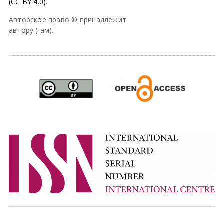
(CC BY 4.0).
Авторское право © принадлежит
автору (-ам).