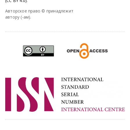
(CC BY 4.0).
Авторское право © принадлежит
автору (-ам).