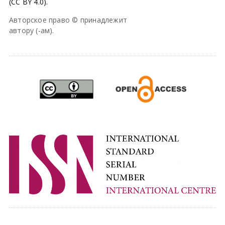
(CC BY 4.0).
Авторское право © принадлежит
автору (-ам).