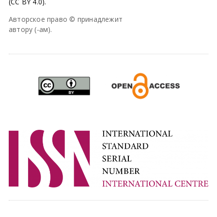
(CC BY 4.0).
Авторское право © принадлежит
автору (-ам).