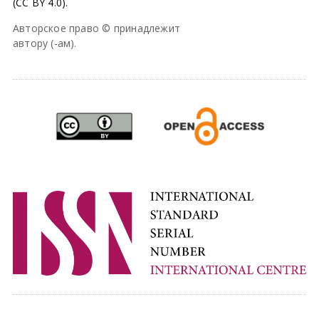
(CC BY 4.0).
Авторское право © принадлежит
автору (-ам).