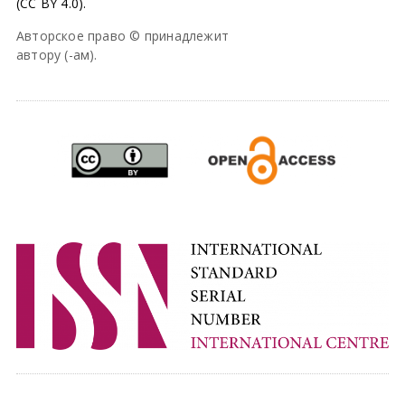
(CC BY 4.0).
Авторское право © принадлежит
автору (-ам).