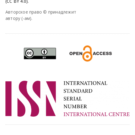
(CC BY 4.0).
Авторское право © принадлежит
автору (-ам).