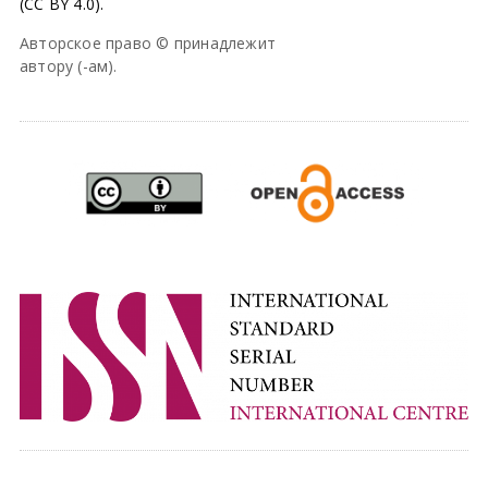
(CC BY 4.0).
Авторское право © принадлежит
автору (-ам).